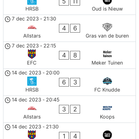
5
11
HRSB
Oud is Nieuw
7 dec 2023
-
21:30
4
6
Allstars
Gras van de buren
7 dec 2023
-
22:15
4
8
EFC
Meker Tuinen
14 dec 2023
-
20:00
6
3
HRSB
FC Knudde
14 dec 2023
-
20:45
3
2
Allstars
Koops
14 dec 2023
-
21:30
1
4