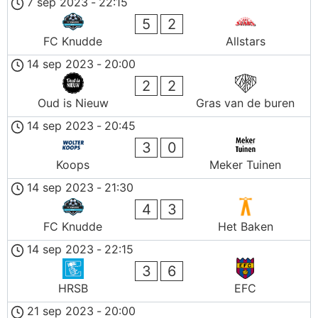
7 sep 2023
-
22:15
5
2
FC Knudde
Allstars
14 sep 2023
-
20:00
2
2
Oud is Nieuw
Gras van de buren
14 sep 2023
-
20:45
3
0
Koops
Meker Tuinen
14 sep 2023
-
21:30
4
3
FC Knudde
Het Baken
14 sep 2023
-
22:15
3
6
HRSB
EFC
21 sep 2023
-
20:00