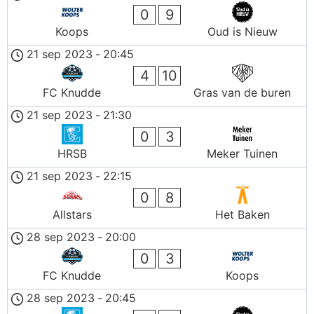
0
9
Koops
Oud is Nieuw
21 sep 2023
-
20:45
4
10
FC Knudde
Gras van de buren
21 sep 2023
-
21:30
0
3
HRSB
Meker Tuinen
21 sep 2023
-
22:15
0
8
Allstars
Het Baken
28 sep 2023
-
20:00
0
3
FC Knudde
Koops
28 sep 2023
-
20:45