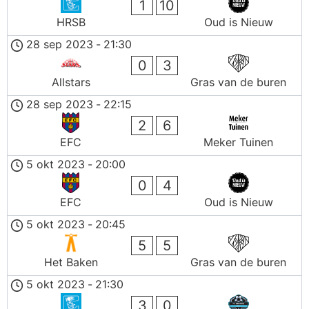
1
10
HRSB
Oud is Nieuw
28 sep 2023
-
21:30
0
3
Allstars
Gras van de buren
28 sep 2023
-
22:15
2
6
EFC
Meker Tuinen
5 okt 2023
-
20:00
0
4
EFC
Oud is Nieuw
5 okt 2023
-
20:45
5
5
Het Baken
Gras van de buren
5 okt 2023
-
21:30
3
0