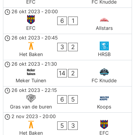
EFC
FC Knudde
26 okt 2023
-
20:00
6
1
EFC
Allstars
26 okt 2023
-
20:45
3
2
Het Baken
HRSB
26 okt 2023
-
21:30
14
2
Meker Tuinen
FC Knudde
26 okt 2023
-
22:15
6
5
Gras van de buren
Koops
2 nov 2023
-
20:00
5
3
Het Baken
EFC