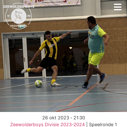
26 okt 2023
-
21:30
Zeewolderboys Divisie 2023-2024
| Speelronde 1