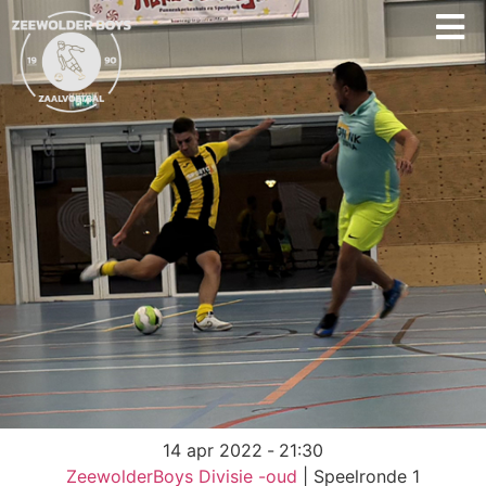
14 apr 2022
-
21:30
ZeewolderBoys Divisie -oud
| Speelronde 1