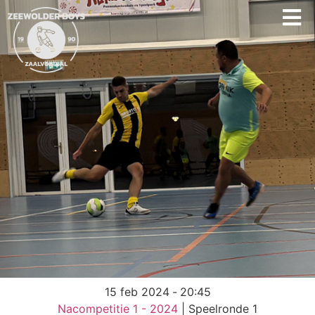
15 feb 2024
-
20:45
Nacompetitie 1 - 2024
| Speelronde 1