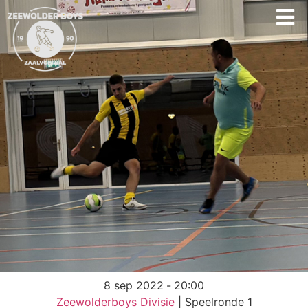
8 sep 2022
-
20:00
Zeewolderboys Divisie
| Speelronde 1