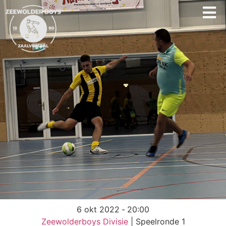
6 okt 2022
-
20:00
Zeewolderboys Divisie
| Speelronde 1