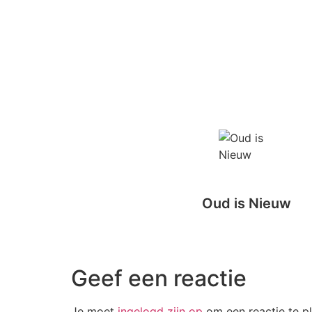
Oud is Nieuw
Geef een reactie
Je moet
ingelogd zijn op
om een reactie te pl