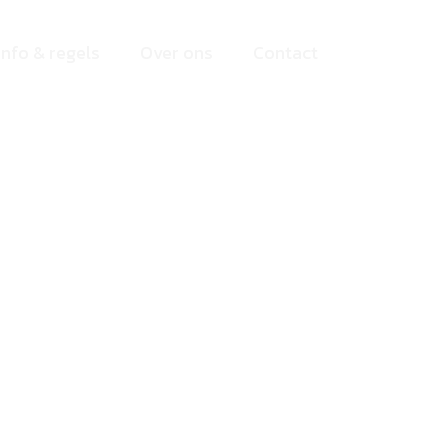
Info & regels
Over ons
Contact