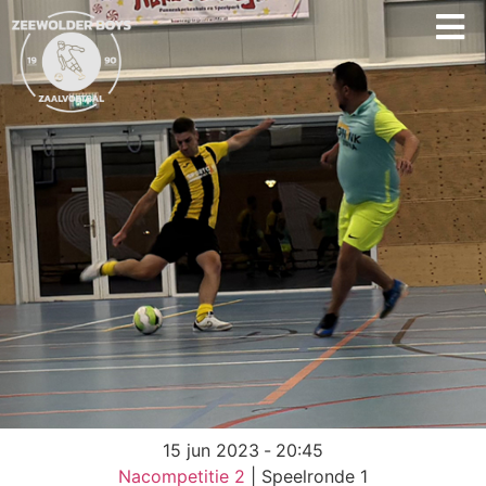
15 jun 2023
-
20:45
Nacompetitie 2
| Speelronde 1