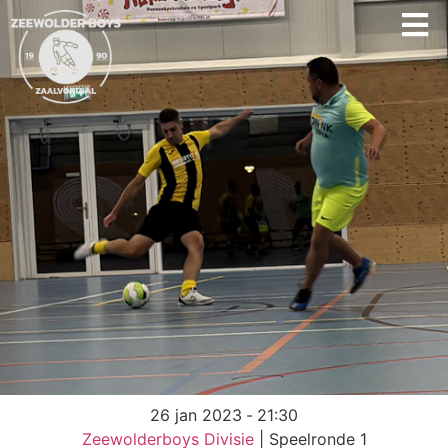
26 jan 2023
-
21:30
Zeewolderboys Divisie
| Speelronde 1