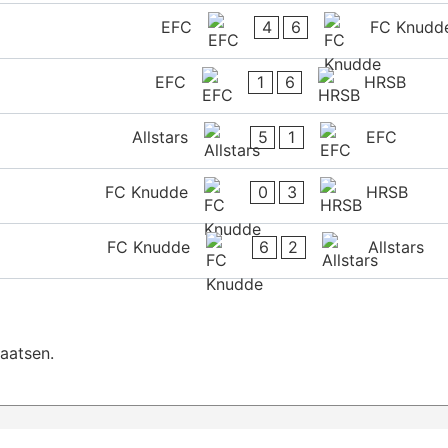
4
6
EFC
FC Knudd
1
6
EFC
HRSB
5
1
Allstars
EFC
0
3
FC Knudde
HRSB
6
2
FC Knudde
Allstars
aatsen.