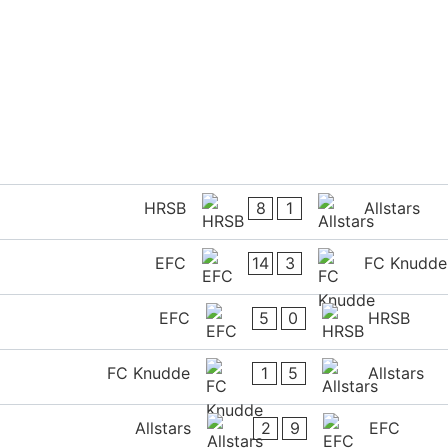
8
1
HRSB
Allstars
14
3
EFC
FC Knudde
5
0
EFC
HRSB
1
5
FC Knudde
Allstars
2
9
Allstars
EFC