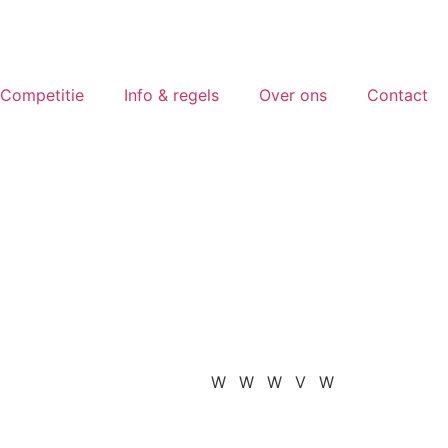
Competitie
Info & regels
Over ons
Contact
W
W
W
V
W