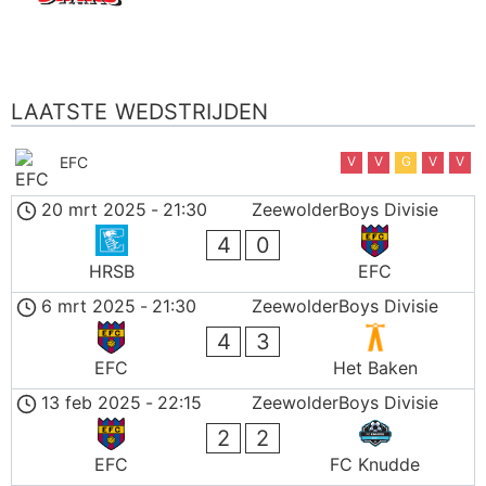
LAATSTE WEDSTRIJDEN
EFC
V
V
G
V
V
20 mrt 2025
-
21:30
ZeewolderBoys Divisie
4
0
HRSB
EFC
6 mrt 2025
-
21:30
ZeewolderBoys Divisie
4
3
EFC
Het Baken
13 feb 2025
-
22:15
ZeewolderBoys Divisie
2
2
EFC
FC Knudde