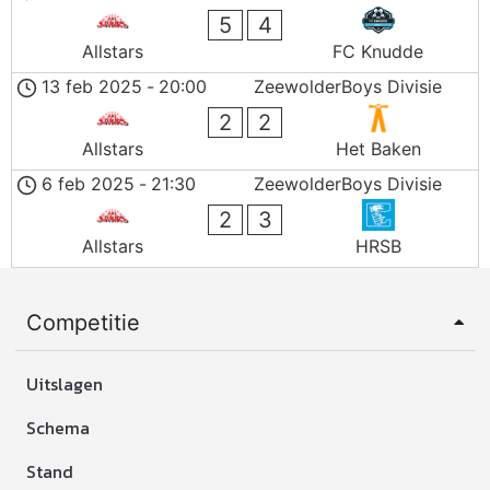
5
4
Allstars
FC Knudde
13 feb 2025
-
20:00
ZeewolderBoys Divisie
2
2
Allstars
Het Baken
6 feb 2025
-
21:30
ZeewolderBoys Divisie
2
3
Allstars
HRSB
Competitie
Uitslagen
Schema
Stand